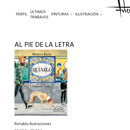
ÚLTIMOS
PERFIL
PINTURAS
ILUSTRACIÓN
.
TRABAJOS
AL PIE DE LA LETRA
Este
producto
tiene
múltiples
variantes.
Las
opciones
se
pueden
elegir
Retablo Ilustraciones
en