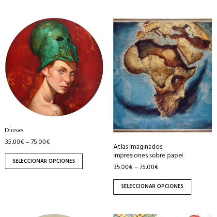
Este
Este
producto
producto
tiene
tiene
múltiples
múltiples
variantes.
variantes.
Las
Las
opciones
opciones
se
se
pueden
pueden
Diosas
elegir
elegir
35.00
€
75.00
€
–
en
en
Atlas imaginados
la
la
impresiones sobre papel
SELECCIONAR OPCIONES
35.00
€
75.00
€
–
página
página
de
de
SELECCIONAR OPCIONES
producto
producto