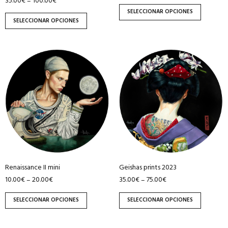
35.00
€
100.00
€
–
la
la
SELECCIONAR OPCIONES
página
página
SELECCIONAR OPCIONES
de
de
producto
producto
Este
Este
producto
producto
tiene
tiene
múltiples
múltiples
variantes.
variantes.
Las
Las
opciones
opciones
se
se
pueden
pueden
Renaissance II mini
Geishas prints 2023
elegir
elegir
10.00
€
20.00
€
35.00
€
75.00
€
–
–
en
en
la
la
SELECCIONAR OPCIONES
SELECCIONAR OPCIONES
página
página
de
de