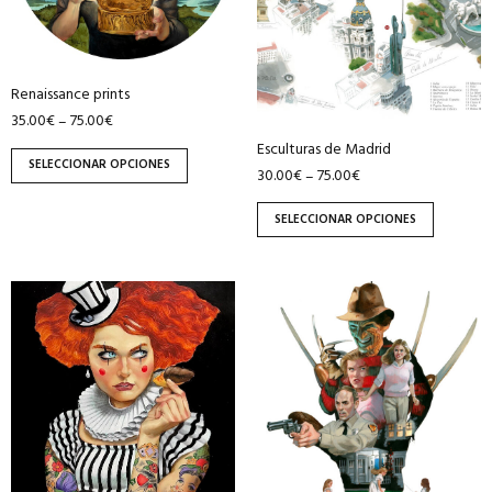
opciones
opciones
se
se
pueden
pueden
Renaissance prints
elegir
elegir
35.00
€
75.00
€
–
en
en
Esculturas de Madrid
la
la
SELECCIONAR OPCIONES
30.00
€
75.00
€
–
página
página
de
de
SELECCIONAR OPCIONES
producto
producto
Este
Este
producto
producto
tiene
tiene
múltiples
múltiples
variantes.
variantes.
Las
Las
opciones
opciones
se
se