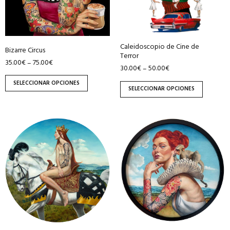
pueden
pueden
elegir
elegir
en
en
Caleidoscopio de Cine de
la
la
Bizarre Circus
Terror
página
página
35.00
€
75.00
€
–
30.00
€
50.00
€
–
de
de
SELECCIONAR OPCIONES
producto
producto
SELECCIONAR OPCIONES
Este
Este
producto
producto
tiene
tiene
múltiples
múltiples
variantes.
variantes.
Las
Las
opciones
opciones
se
se
pueden
pueden