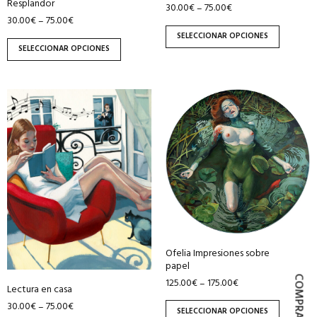
Resplandor
30.00
€
75.00
€
–
página
página
30.00
€
75.00
€
–
de
de
SELECCIONAR OPCIONES
producto
producto
SELECCIONAR OPCIONES
Este
Este
producto
producto
tiene
tiene
múltiples
múltiples
variantes.
variantes.
Las
Las
opciones
opciones
se
se
pueden
pueden
Ofelia Impresiones sobre
elegir
elegir
papel
en
en
125.00
€
175.00
€
–
Lectura en casa
la
la
30.00
€
75.00
€
–
página
página
SELECCIONAR OPCIONES