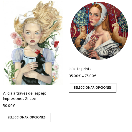
producto
producto
Este
Este
producto
producto
tiene
tiene
múltiples
múltiples
variantes.
variantes.
Las
Las
opciones
opciones
se
se
pueden
pueden
Julieta prints
elegir
elegir
35.00
€
75.00
€
–
en
en
la
la
SELECCIONAR OPCIONES
página
página
Alicia a traves del espejo
Impresiones Glicee
de
de
50.00
€
producto
producto
SELECCIONAR OPCIONES