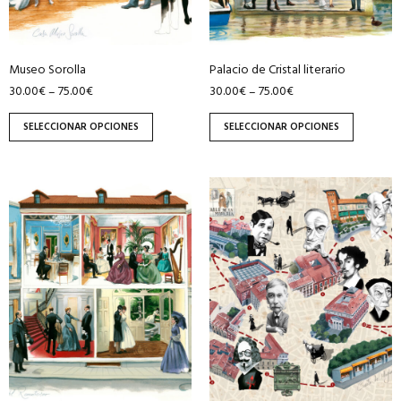
pueden
pueden
elegir
elegir
en
en
Museo Sorolla
Palacio de Cristal literario
la
la
30.00
€
75.00
€
30.00
€
75.00
€
–
–
página
página
de
de
SELECCIONAR OPCIONES
SELECCIONAR OPCIONES
producto
producto
Este
Este
producto
producto
tiene
tiene
múltiples
múltiples
variantes.
variantes.
Las
Las
opciones
opciones
se
se
pueden
pueden
elegir
elegir