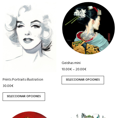
Este
Este
producto
producto
tiene
tiene
múltiples
múltiples
variantes.
variantes.
Las
Las
opciones
opciones
se
se
pueden
pueden
Geishas mini
elegir
elegir
10.00
€
20.00
€
–
en
en
la
la
Prints Portraits illustration
SELECCIONAR OPCIONES
página
página
30.00
€
de
de
producto
producto
SELECCIONAR OPCIONES
Este
Este