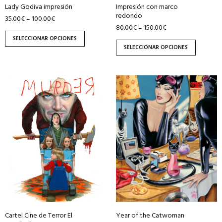
Lady Godiva impresión
Impresión con marco
elegir
elegir
redondo
35.00
€
100.00
€
–
en
en
80.00
€
150.00
€
–
la
la
SELECCIONAR OPCIONES
página
página
SELECCIONAR OPCIONES
de
de
producto
producto
Este
Este
producto
producto
tiene
tiene
múltiples
múltiples
variantes.
variantes.
Las
Las
opciones
opciones
se
se
pueden
pueden
elegir
elegir
en
en
Cartel Cine de Terror El
Year of the Catwoman
la
la