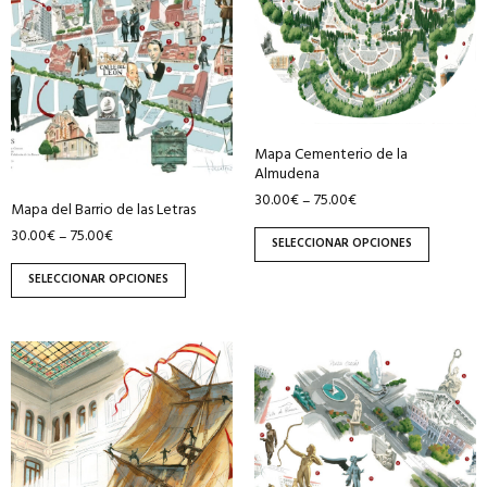
variantes.
variantes.
Las
Las
opciones
opciones
se
se
pueden
pueden
Mapa Cementerio de la
elegir
elegir
Almudena
en
en
30.00
€
75.00
€
–
Mapa del Barrio de las Letras
la
la
30.00
€
75.00
€
–
página
página
SELECCIONAR OPCIONES
de
de
SELECCIONAR OPCIONES
producto
producto
Este
Este
producto
producto
tiene
tiene
múltiples
múltiples
variantes.
variantes.