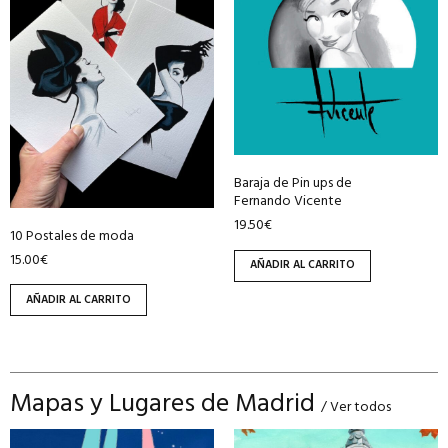
Baraja de Pin ups de
Fernando Vicente
19.50
€
10 Postales de moda
15.00
€
AÑADIR AL CARRITO
AÑADIR AL CARRITO
Mapas y Lugares de Madrid
/ Ver todos
Este
Este