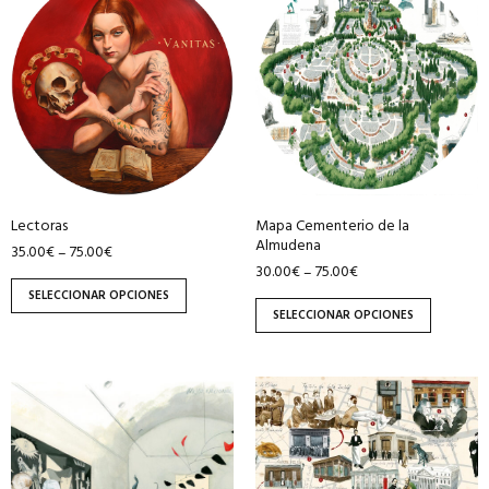
producto
producto
tiene
tiene
múltiples
múltiples
variantes.
variantes.
Las
Las
opciones
opciones
se
se
pueden
pueden
Lectoras
Mapa Cementerio de la
elegir
elegir
Almudena
35.00
€
75.00
€
–
en
en
30.00
€
75.00
€
–
la
la
SELECCIONAR OPCIONES
página
página
SELECCIONAR OPCIONES
de
de
producto
producto
Este
Este
producto
producto
tiene
tiene
múltiples
múltiples