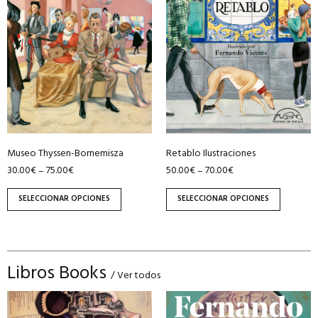
múltiples
múltiples
variantes.
variantes.
Las
Las
opciones
opciones
se
se
pueden
pueden
elegir
elegir
en
en
Museo Thyssen-Bornemisza
Retablo Ilustraciones
la
la
30.00
€
75.00
€
50.00
€
70.00
€
–
–
página
página
de
de
SELECCIONAR OPCIONES
SELECCIONAR OPCIONES
producto
producto
Libros Books
/ Ver todos