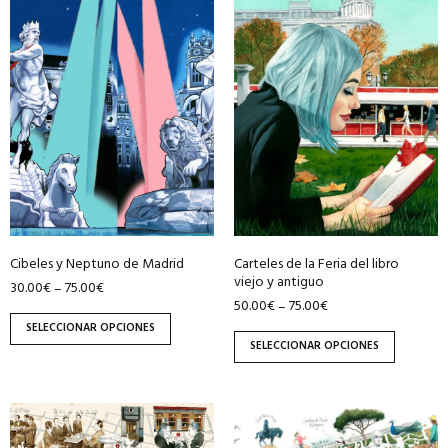
producto
producto
tiene
tiene
múltiples
múltiples
variantes.
variantes.
Las
Las
opciones
opciones
se
se
pueden
pueden
elegir
elegir
en
en
Cibeles y Neptuno de Madrid
Carteles de la Feria del libro
la
la
viejo y antiguo
30.00
€
75.00
€
–
página
página
50.00
€
75.00
€
–
de
de
SELECCIONAR OPCIONES
producto
producto
SELECCIONAR OPCIONES
Este
Este
producto
producto