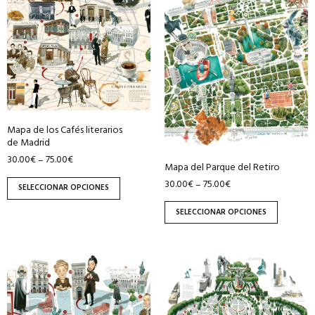
tiene
tiene
múltiples
múltiples
variantes.
variantes.
Las
Las
opciones
opciones
se
se
pueden
pueden
Mapa de los Cafés literarios
elegir
elegir
de Madrid
en
en
30.00
€
75.00
€
–
Mapa del Parque del Retiro
la
la
30.00
€
75.00
€
–
página
página
SELECCIONAR OPCIONES
de
de
SELECCIONAR OPCIONES
producto
producto
Este
Este
producto
producto
tiene
tiene
múltiples
múltiples