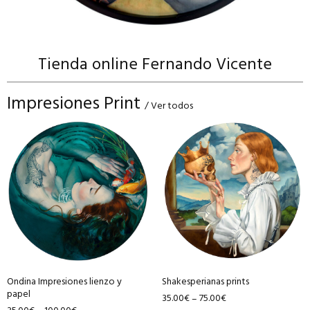
Tienda online Fernando Vicente
Impresiones Print
/ Ver todos
Este
Este
producto
producto
tiene
tiene
múltiples
múltiples
variantes.
variantes.
Las
Las
opciones
opciones
se
se
pueden
pueden
Ondina Impresiones lienzo y
Shakesperianas prints
elegir
elegir
papel
35.00
€
75.00
€
–
en
en