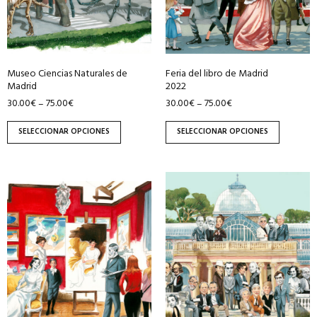
se
se
pueden
pueden
elegir
elegir
en
en
Museo Ciencias Naturales de
Feria del libro de Madrid
la
la
Madrid
2022
página
página
30.00
€
75.00
€
30.00
€
75.00
€
–
–
de
de
producto
producto
SELECCIONAR OPCIONES
SELECCIONAR OPCIONES
Este
Este
producto
producto
tiene
tiene
múltiples
múltiples
variantes.
variantes.
Las
Las
opciones
opciones
se
se