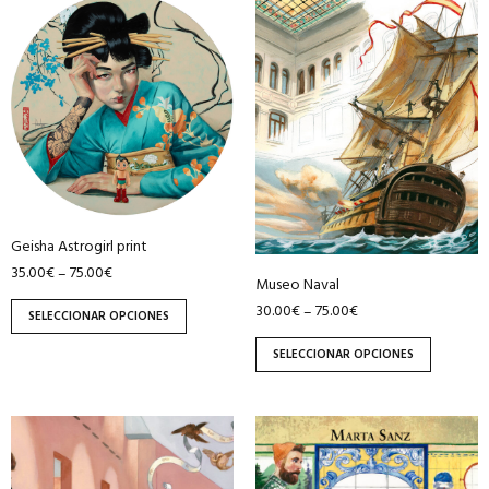
Este
Este
producto
producto
tiene
tiene
múltiples
múltiples
variantes.
variantes.
Las
Las
opciones
opciones
se
se
pueden
pueden
Geisha Astrogirl print
elegir
elegir
35.00
€
75.00
€
–
en
en
Museo Naval
la
la
30.00
€
75.00
€
–
SELECCIONAR OPCIONES
página
página
SELECCIONAR OPCIONES
de
de
producto
producto
Este
Este
producto
producto
tiene
tiene