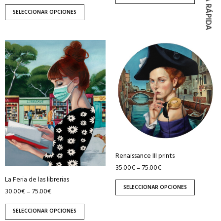
COMPRA RÁPIDA
de
de
SELECCIONAR OPCIONES
producto
producto
Este
Este
producto
producto
tiene
tiene
múltiples
múltiples
variantes.
variantes.
Las
Las
opciones
opciones
se
se
pueden
pueden
elegir
elegir
Renaissance III prints
35.00
€
75.00
€
–
en
en
La Feria de las librerias
la
la
SELECCIONAR OPCIONES
30.00
€
75.00
€
–
página
página
de
de
SELECCIONAR OPCIONES
producto
producto