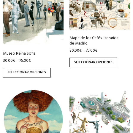
variantes.
variantes.
Las
Las
opciones
opciones
se
se
pueden
pueden
Mapa de los Cafés literarios
elegir
elegir
de Madrid
en
en
30.00
€
75.00
€
–
Museo Reina Sofia
la
la
30.00
€
75.00
€
–
página
página
SELECCIONAR OPCIONES
de
de
SELECCIONAR OPCIONES
producto
producto
Este
Este
producto
producto
tiene
tiene
múltiples
múltiples
variantes.
variantes.
Las
Las