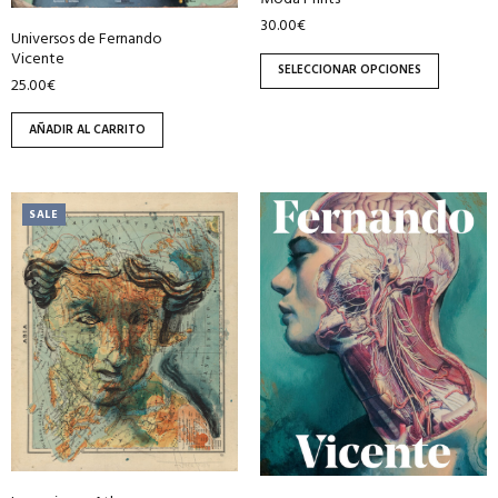
la
30.00
€
página
Universos de Fernando
de
Vicente
SELECCIONAR OPCIONES
producto
25.00
€
AÑADIR AL CARRITO
Este
SALE
producto
tiene
múltiples
variantes.
Las
opciones
se
pueden
elegir
en