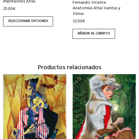
Impresiones Atlas
Fernando Vicente
la
Anatomías Atlas Vanitas y
25.00
€
página
Venus
de
32.00
€
SELECCIONAR OPCIONES
producto
AÑADIR AL CARRITO
Productos relacionados
Este
Este
producto
producto
tiene
tiene
múltiples
múltiples
variantes.
variantes.
Las
Las
opciones
opciones
se
se