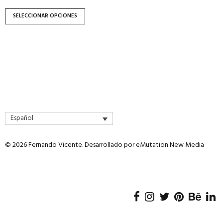
de
producto
SELECCIONAR OPCIONES
Español
© 2026 Fernando Vicente. Desarrollado por
eMutation New Media