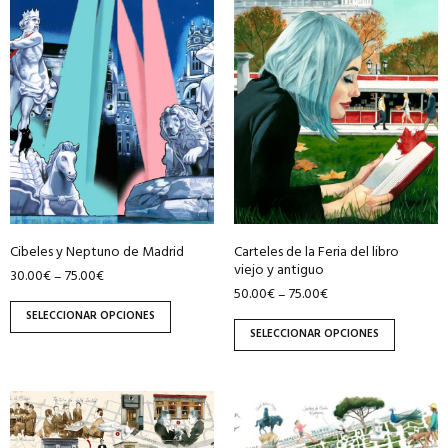
producto
producto
tiene
tiene
múltiples
múltiples
variantes.
variantes.
Las
Las
opciones
opciones
se
se
pueden
pueden
elegir
elegir
en
en
Cibeles y Neptuno de Madrid
Carteles de la Feria del libro
la
la
viejo y antiguo
30.00
€
75.00
€
–
página
página
50.00
€
75.00
€
–
de
de
SELECCIONAR OPCIONES
producto
producto
SELECCIONAR OPCIONES
Este
Este
producto
producto