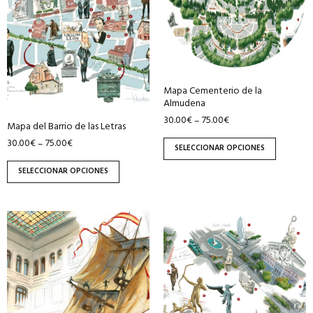
variantes.
variantes.
Las
Las
opciones
opciones
se
se
pueden
pueden
Mapa Cementerio de la
elegir
elegir
Almudena
en
en
30.00
€
75.00
€
–
Mapa del Barrio de las Letras
la
la
30.00
€
75.00
€
–
página
página
SELECCIONAR OPCIONES
de
de
SELECCIONAR OPCIONES
producto
producto
Este
Este
producto
producto
tiene
tiene
múltiples
múltiples
variantes.
variantes.
Las
Las