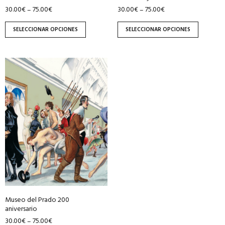
30.00
€
75.00
€
30.00
€
75.00
€
–
–
página
página
de
de
SELECCIONAR OPCIONES
SELECCIONAR OPCIONES
producto
producto
Este
producto
tiene
múltiples
variantes.
Las
opciones
se
pueden
elegir
en
Museo del Prado 200
la
aniversario
página
30.00
€
75.00
€
–