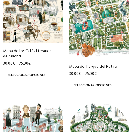
tiene
tiene
múltiples
múltiples
variantes.
variantes.
Las
Las
opciones
opciones
se
se
pueden
pueden
Mapa de los Cafés literarios
elegir
elegir
de Madrid
en
en
30.00
€
75.00
€
–
Mapa del Parque del Retiro
la
la
30.00
€
75.00
€
–
página
página
SELECCIONAR OPCIONES
de
de
SELECCIONAR OPCIONES
producto
producto
Este
Este
producto
producto
tiene
tiene
múltiples
múltiples