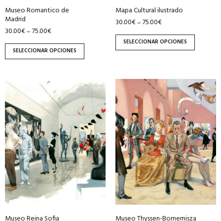
Museo Romantico de
Mapa Cultural ilustrado
la
la
Madrid
30.00
€
75.00
€
–
página
página
30.00
€
75.00
€
–
de
de
SELECCIONAR OPCIONES
producto
producto
SELECCIONAR OPCIONES
Este
Este
producto
producto
tiene
tiene
múltiples
múltiples
variantes.
variantes.
Las
Las
opciones
opciones
se
se
pueden
pueden
elegir
elegir
en
en
Museo Reina Sofia
Museo Thyssen-Bornemisza
la
la