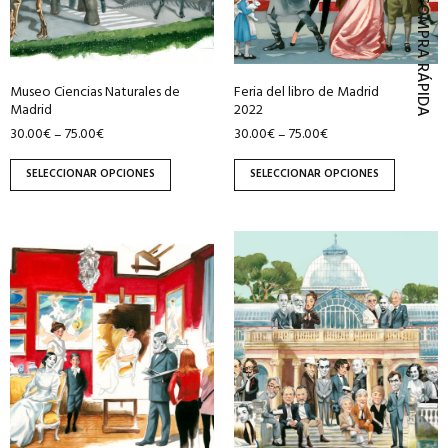
COMPRA RÁPIDA
pueden
pueden
elegir
elegir
en
en
Museo Ciencias Naturales de
Feria del libro de Madrid
la
la
Madrid
2022
página
página
30.00
€
75.00
€
30.00
€
75.00
€
–
–
de
de
producto
producto
SELECCIONAR OPCIONES
SELECCIONAR OPCIONES
Este
Este
producto
producto
tiene
tiene
múltiples
múltiples
variantes.
variantes.
Las
Las
opciones
opciones
se
se
pueden
pueden