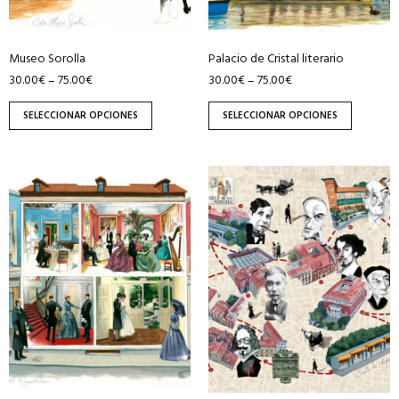
elegir
elegir
en
en
Museo Sorolla
Palacio de Cristal literario
la
la
30.00
€
75.00
€
30.00
€
75.00
€
–
–
página
página
de
de
SELECCIONAR OPCIONES
SELECCIONAR OPCIONES
producto
producto
Este
Este
producto
producto
tiene
tiene
múltiples
múltiples
variantes.
variantes.
Las
Las
opciones
opciones
se
se
pueden
pueden
elegir
elegir
en
en