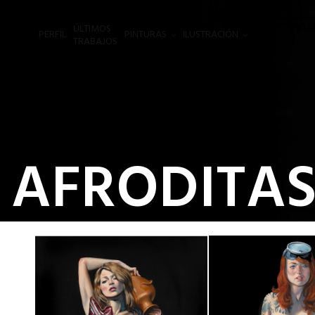
ÚLTIMOS
PERFIL
PINTURAS
ILUSTRACIÓN
.
TRABAJOS
AFRODITA