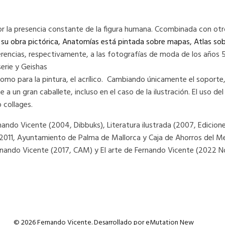
r la presencia constante de la figura humana. Ccombinada con otro
an su obra pictórica, Anatomías está pintada sobre mapas, Atlas so
encias, respectivamente, a las fotografías de moda de los años 50 
erie y Geishas
omo para la pintura, el acrílico. Cambiando únicamente el soporte, e
a un gran caballete, incluso en el caso de la ilustración. El uso d
 collages.
ndo Vicente (2004, Dibbuks), Literatura ilustrada (2007, Ediciones 
 (2011, Ayuntamiento de Palma de Mallorca y Caja de Ahorros del M
ernando Vicente (2017, CAM) y El arte de Fernando Vicente (2022 N
© 2026 Fernando Vicente. Desarrollado por
eMutation New