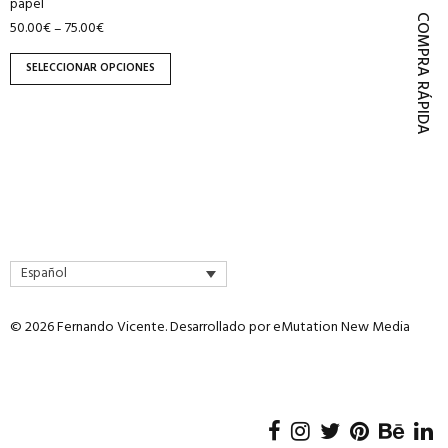
papel
página
COMPRA RÁPIDA
50.00
€
75.00
€
–
de
producto
SELECCIONAR OPCIONES
Español
© 2026 Fernando Vicente. Desarrollado por
eMutation New Media