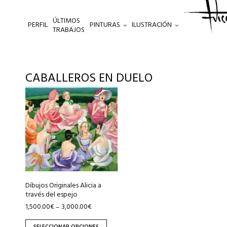
ÚLTIMOS
PERFIL
PINTURAS
ILUSTRACIÓN
.
TRABAJOS
CABALLEROS EN DUELO
Este
producto
tiene
múltiples
variantes.
Las
opciones
se
Dibujos Originales Alicia a
pueden
través del espejo
elegir
1,500.00
€
3,000.00
€
–
en