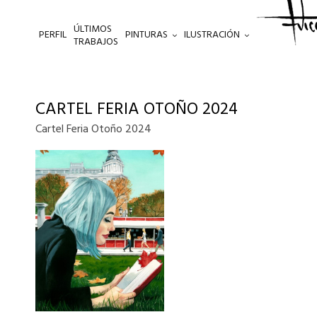
ÚLTIMOS
PERFIL
PINTURAS
ILUSTRACIÓN
.
TRABAJOS
CARTEL FERIA OTOÑO 2024
Cartel Feria Otoño 2024
Este
producto
tiene
múltiples
variantes.
Las
opciones
se
pueden