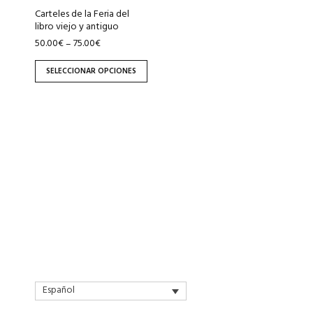
elegir
Carteles de la Feria del
en
libro viejo y antiguo
la
50.00
€
75.00
€
–
página
de
SELECCIONAR OPCIONES
producto
Español