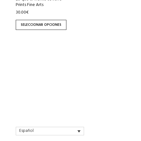
la
Prints Fine Arts
página
30.00
€
de
SELECCIONAR OPCIONES
producto
Español