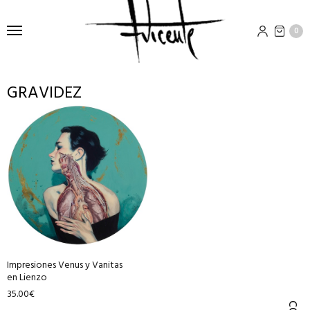
0
GRAVIDEZ
Este
producto
tiene
múltiples
variantes.
Las
opciones
se
pueden
Impresiones Venus y Vanitas
elegir
en Lienzo
en
35.00
€
la