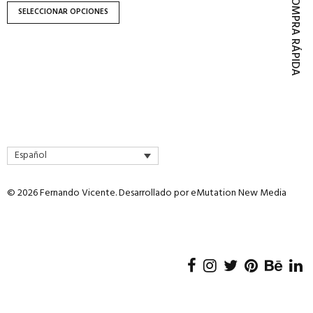
COMPRA RÁPIDA
página
SELECCIONAR OPCIONES
de
producto
Español
© 2026 Fernando Vicente. Desarrollado por
eMutation New Media