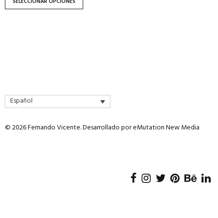
SELECCIONAR OPCIONES
página
de
producto
Español
© 2026 Fernando Vicente. Desarrollado por
eMutation New Media