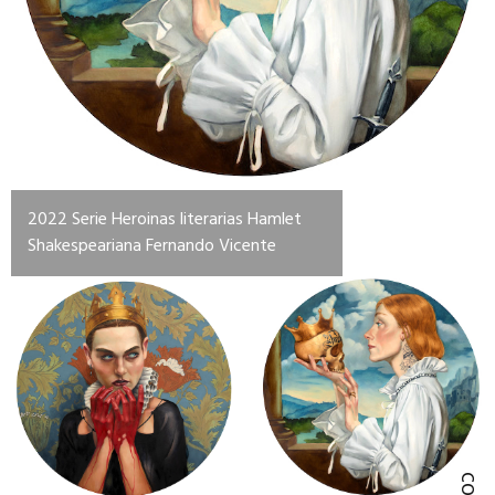
2022 Serie Heroinas literarias Hamlet
Shakespeariana Fernando Vicente
Este
Este
producto
producto
tiene
tiene
múltiples
múltiples
variantes.
variantes.
Las
Las
opciones
opciones
se
se