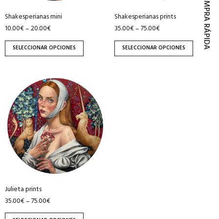
COMPRA RÁPIDA
pueden
pueden
Shakesperianas mini
Shakesperianas prints
elegir
elegir
10.00
€
20.00
€
35.00
€
75.00
€
–
–
en
en
la
la
SELECCIONAR OPCIONES
SELECCIONAR OPCIONES
página
página
de
de
producto
producto
Este
producto
tiene
múltiples
variantes.
Las
opciones
se
pueden
Julieta prints
elegir
35.00
€
75.00
€
–
en
la