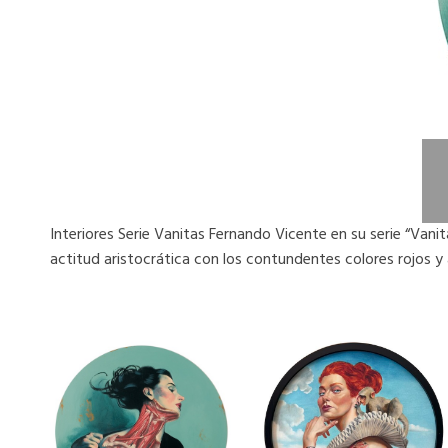
Interiores Serie Vanitas Fernando Vicente en su serie “Vani
actitud aristocrática con los contundentes colores rojos y a
Este
Este
producto
producto
tiene
tiene
múltiples
múltiples