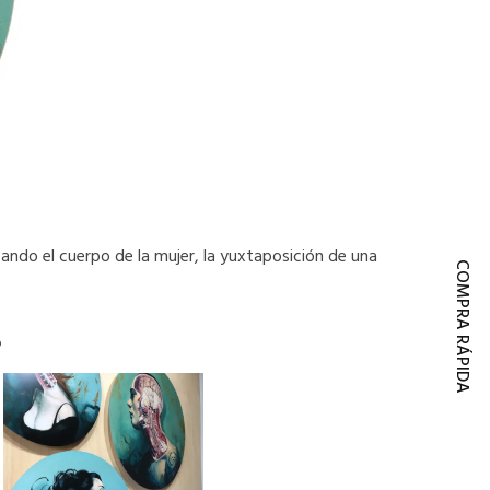
eando el cuerpo de la mujer, la yuxtaposición de una
COMPRA RÁPIDA
s
Este
producto
tiene
múltiples