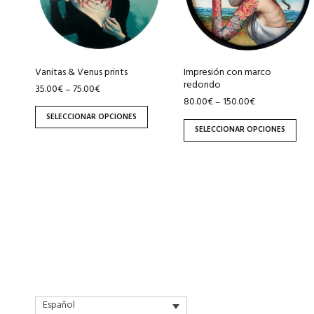
variantes.
variantes.
Las
Las
opciones
opciones
se
se
pueden
pueden
Vanitas & Venus prints
Impresión con marco
redondo
35.00
€
75.00
€
elegir
elegir
–
80.00
€
150.00
€
–
en
en
SELECCIONAR OPCIONES
la
la
SELECCIONAR OPCIONES
página
página
de
de
producto
producto
Español