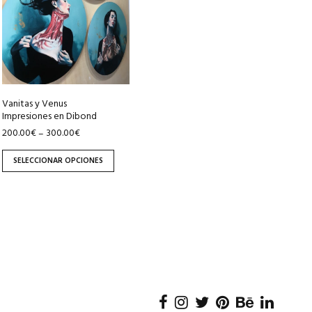
variantes.
Las
opciones
se
pueden
elegir
Vanitas y Venus
en
Impresiones en Dibond
la
200.00
€
300.00
€
–
página
de
SELECCIONAR OPCIONES
producto