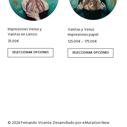
variantes.
variantes.
Las
Las
opciones
opciones
se
se
pueden
pueden
Impresiones Venus y
Vanitas y Venus
Vanitas en Lienzo
Impresiones papel
elegir
elegir
35.00
€
125.00
€
175.00
€
–
en
en
la
la
SELECCIONAR OPCIONES
SELECCIONAR OPCIONES
página
página
de
de
producto
producto
© 2026 Fernando Vicente. Desarrollado por
eMutation New