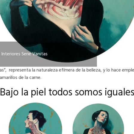
Interiores Serie Vanitas
tas”, representa la naturaleza efímera de la belleza, y lo hace empl
marillos de la carne.
Bajo la piel todos somos iguale
Este
Este
producto
producto
tiene
tiene
múltiples
múltiples