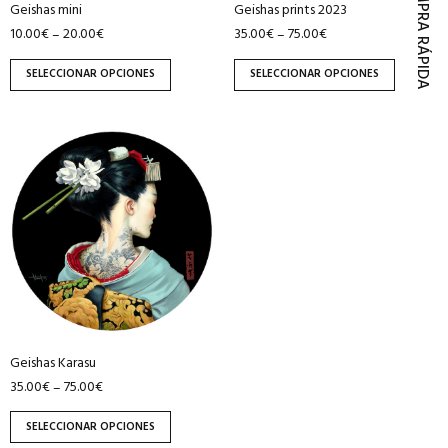
COMPRA RÁPIDA
Geishas mini
Geishas prints 2023
elegir
elegir
10.00
€
20.00
€
35.00
€
75.00
€
–
–
en
en
la
la
SELECCIONAR OPCIONES
SELECCIONAR OPCIONES
página
página
de
de
producto
producto
Este
producto
tiene
múltiples
variantes.
Las
opciones
se
pueden
Geishas Karasu
elegir
35.00
€
75.00
€
–
en
la
SELECCIONAR OPCIONES
página