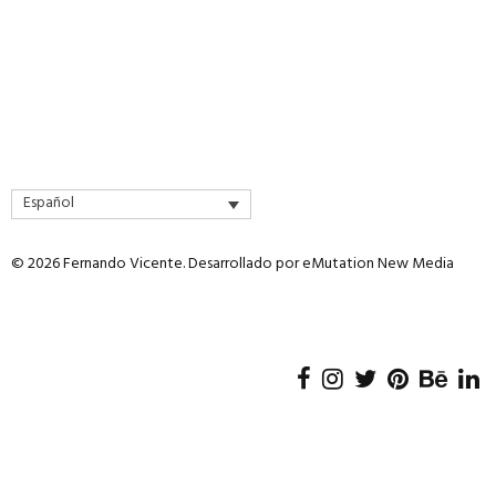
de
producto
Español
© 2026 Fernando Vicente. Desarrollado por
eMutation New Media