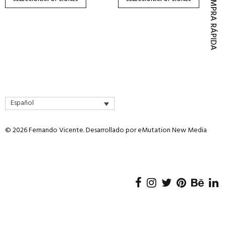
COMPRA RÁPIDA
página
página
de
de
producto
producto
Español
© 2026 Fernando Vicente. Desarrollado por
eMutation New Media