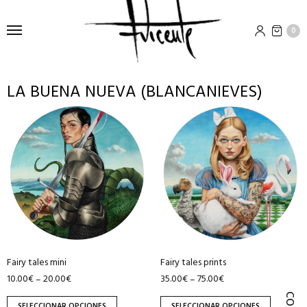
0
LA BUENA NUEVA (BLANCANIEVES)
Este
Este
producto
producto
tiene
tiene
múltiples
múltiples
variantes.
variantes.
Las
Las
opciones
opciones
se
se
pueden
pueden
Fairy tales mini
Fairy tales prints
elegir
elegir
10.00
€
20.00
€
35.00
€
75.00
€
–
–
en
en
la
la
SELECCIONAR OPCIONES
SELECCIONAR OPCIONES