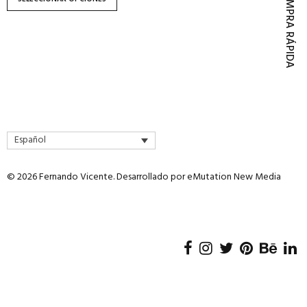
COMPRA RÁPIDA
página
de
producto
Español
© 2026 Fernando Vicente. Desarrollado por
eMutation New Media