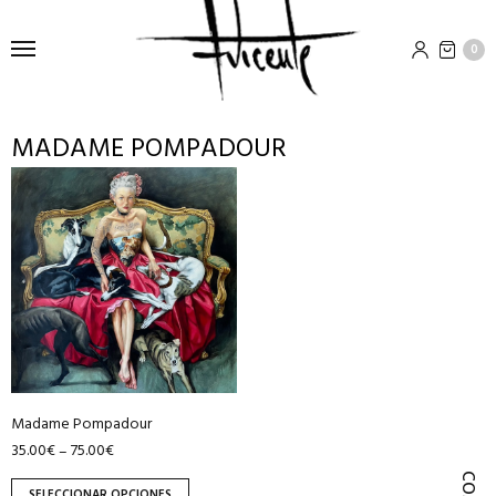
0
MADAME POMPADOUR
Este
producto
tiene
múltiples
variantes.
Las
opciones
se
pueden
Madame Pompadour
elegir
35.00
€
75.00
€
–
en
la
SELECCIONAR OPCIONES