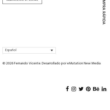
COMPRA RÁPIDA
página
de
producto
Español
© 2026 Fernando Vicente. Desarrollado por
eMutation New Media