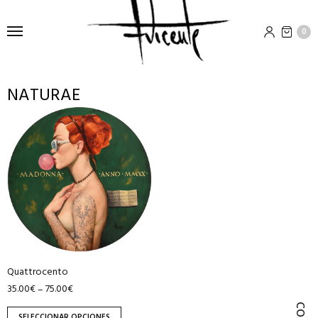
0
NATURAE
Este
producto
tiene
múltiples
variantes.
Las
opciones
se
pueden
Quattrocento
elegir
35.00
€
75.00
€
–
en
la
SELECCIONAR OPCIONES