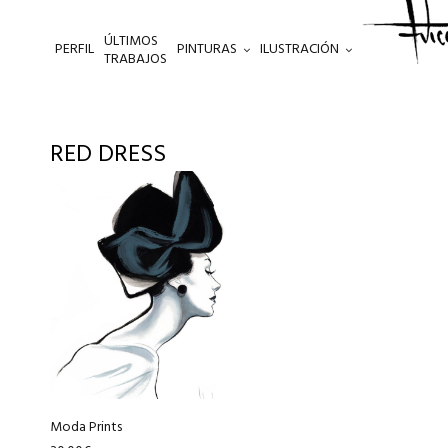
ÚLTIMOS
PERFIL
PINTURAS
ILUSTRACIÓN
.
TRABAJOS
RED DRESS
Este
producto
tiene
múltiples
variantes.
Las
opciones
se
pueden
elegir
Moda Prints
en