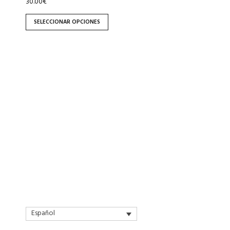
30.00
€
la
página
SELECCIONAR OPCIONES
de
producto
Español