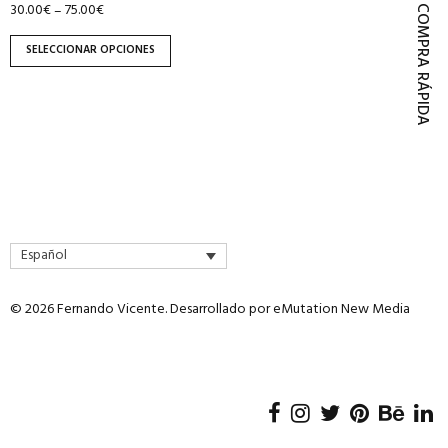
30.00
€
75.00
€
–
página
COMPRA RÁPIDA
de
SELECCIONAR OPCIONES
producto
Español
© 2026 Fernando Vicente. Desarrollado por
eMutation New Media