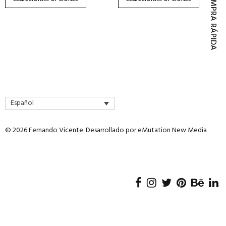
COMPRA RÁPIDA
página
página
de
de
producto
producto
Español
© 2026 Fernando Vicente. Desarrollado por
eMutation New Media