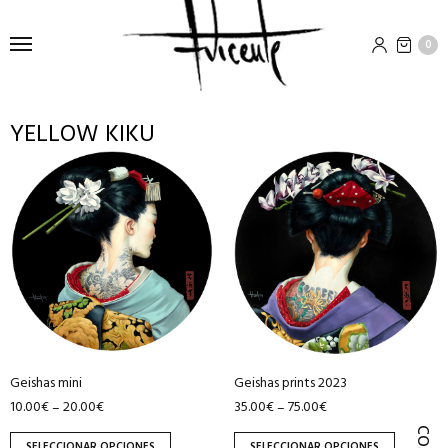
0
YELLOW KIKU
Este
Este
producto
producto
tiene
tiene
múltiples
múltiples
variantes.
variantes.
Las
Las
opciones
opciones
se
se
pueden
pueden
Geishas mini
Geishas prints 2023
elegir
elegir
10.00
€
20.00
€
35.00
€
75.00
€
–
–
en
en
la
la
SELECCIONAR OPCIONES
SELECCIONAR OPCIONES