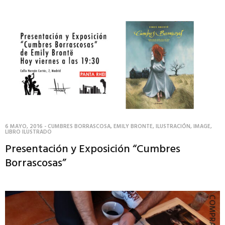
6 MAYO, 2016
-
CUMBRES BORRASCOSA
,
EMILY BRONTE
,
ILUSTRACIÓN
,
IMAGE
,
LIBRO ILUSTRADO
Presentación y Exposición “Cumbres
Borrascosas”