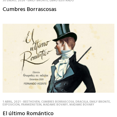
30 ENERO, 2026
-
EMILY BRONTE
,
LIBRO ILUSTRADO
Cumbres Borrascosas
1 ABRIL, 2021
-
BEETHOVEN
,
CUMBRES BORRASCOSA
,
DRACULA
,
EMILY BRONTE
,
EXPOSICION
,
FRANKENSTEIN
,
MADAME BOVARY
,
MADAME BOVARY
El último Romántico