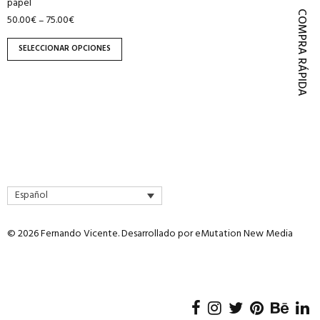
papel
página
COMPRA RÁPIDA
50.00
€
75.00
€
–
de
producto
SELECCIONAR OPCIONES
Español
© 2026 Fernando Vicente. Desarrollado por
eMutation New Media