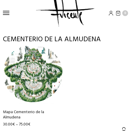
0
CEMENTERIO DE LA ALMUDENA
Este
producto
tiene
múltiples
variantes.
Las
opciones
se
pueden
Mapa Cementerio de la
elegir
Almudena
en
30.00
€
75.00
€
–
la