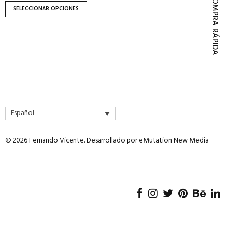
COMPRA RÁPIDA
página
SELECCIONAR OPCIONES
de
producto
Español
© 2026 Fernando Vicente. Desarrollado por
eMutation New Media