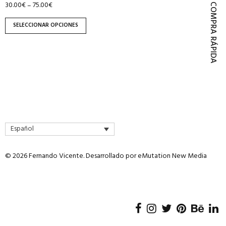
30.00
€
75.00
€
–
página
COMPRA RÁPIDA
de
SELECCIONAR OPCIONES
producto
Español
© 2026 Fernando Vicente. Desarrollado por
eMutation New Media