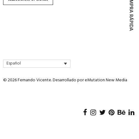
COMPRA RÁPIDA
página
de
producto
Español
© 2026 Fernando Vicente. Desarrollado por
eMutation New Media