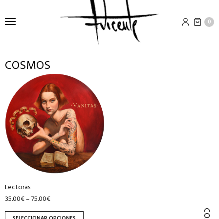
0
COSMOS
Este
producto
tiene
múltiples
variantes.
Las
opciones
se
pueden
Lectoras
elegir
35.00
€
75.00
€
–
en
la
SELECCIONAR OPCIONES