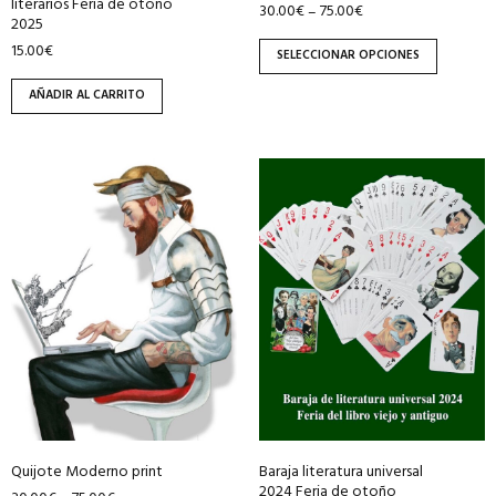
literarios Feria de otoño
30.00
€
75.00
€
–
página
2025
de
15.00
€
SELECCIONAR OPCIONES
producto
AÑADIR AL CARRITO
Este
producto
tiene
múltiples
variantes.
Las
opciones
se
pueden
elegir
en
Quijote Moderno print
Baraja literatura universal
la
2024 Feria de otoño