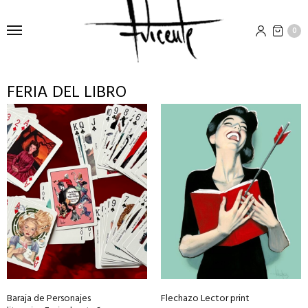
0
FERIA DEL LIBRO
Este
producto
tiene
múltiples
variantes.
Las
opciones
se
pueden
elegir
en
Baraja de Personajes
Flechazo Lector print
la