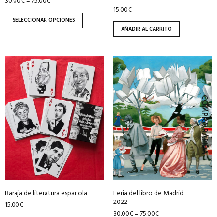
30.00
€
75.00
€
–
página
15.00
€
de
SELECCIONAR OPCIONES
producto
AÑADIR AL CARRITO
Este
producto
tiene
múltiples
COMPRA RÁPIDA
variantes.
Las
opciones
se
pueden
elegir
en
Baraja de literatura española
Feria del libro de Madrid
la
2022
15.00
€
página
30.00
€
75.00
€
–