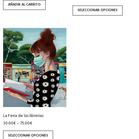
de
AÑADIR AL CARRITO
producto
SELECCIONAR OPCIONES
Este
producto
tiene
múltiples
variantes.
Las
opciones
se
pueden
elegir
en
La Feria de las librerias
la
30.00
€
75.00
€
–
página
de
SELECCIONAR OPCIONES