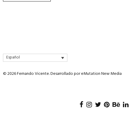
producto
Español
© 2026 Fernando Vicente. Desarrollado por
eMutation New Media