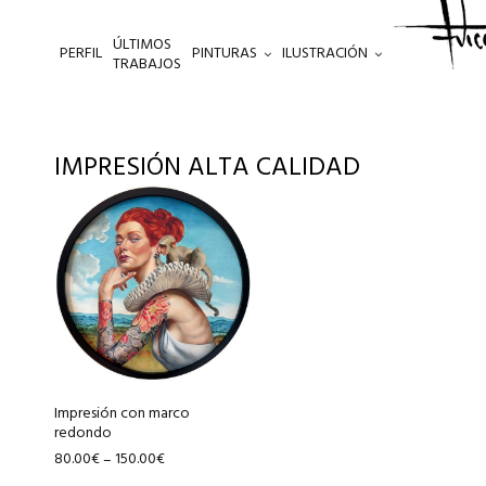
ÚLTIMOS
PERFIL
PINTURAS
ILUSTRACIÓN
.
TRABAJOS
IMPRESIÓN ALTA CALIDAD
Este
producto
tiene
múltiples
variantes.
Las
opciones
se
pueden
Impresión con marco
redondo
elegir
80.00
€
150.00
€
–
en