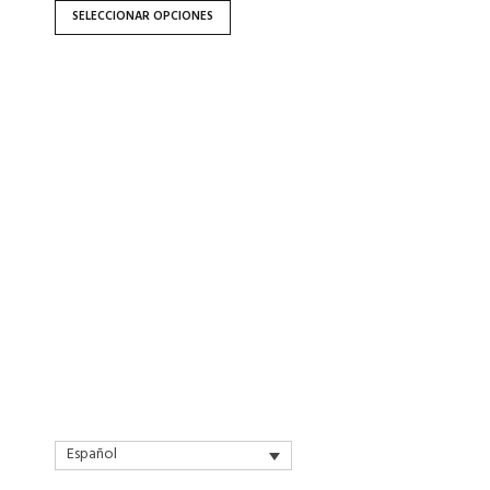
la
SELECCIONAR OPCIONES
página
de
producto
Español