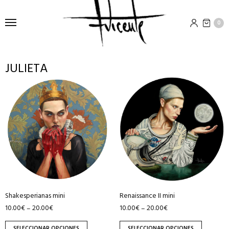
0
JULIETA
Este
Este
producto
producto
tiene
tiene
múltiples
múltiples
variantes.
variantes.
Las
Las
opciones
opciones
se
se
pueden
pueden
Shakesperianas mini
Renaissance II mini
elegir
elegir
10.00
€
20.00
€
10.00
€
20.00
€
–
–
en
en
la
la
SELECCIONAR OPCIONES
SELECCIONAR OPCIONES