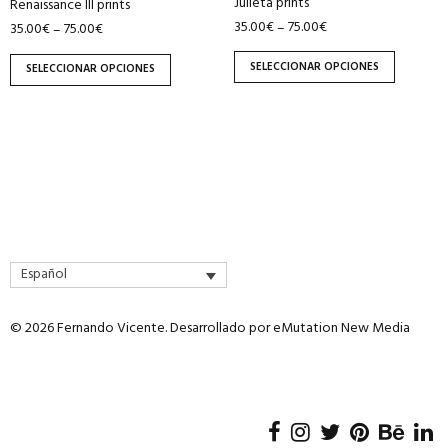
Julieta prints
elegir
elegir
Renaissance III prints
35.00
€
75.00
€
–
35.00
€
75.00
€
–
en
en
la
la
SELECCIONAR OPCIONES
SELECCIONAR OPCIONES
página
página
de
de
producto
producto
Español
© 2026 Fernando Vicente. Desarrollado por
eMutation New Media