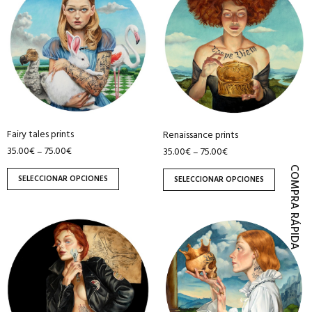
tiene
tiene
múltiples
múltiples
variantes.
variantes.
Las
Las
opciones
opciones
se
se
pueden
pueden
Fairy tales prints
Renaissance prints
elegir
elegir
35.00
€
75.00
€
–
35.00
€
75.00
€
–
en
en
la
la
COMPRA RÁPIDA
SELECCIONAR OPCIONES
SELECCIONAR OPCIONES
página
página
de
de
producto
producto
Este
Este
producto
producto
tiene
tiene
múltiples
múltiples
variantes.
variantes.