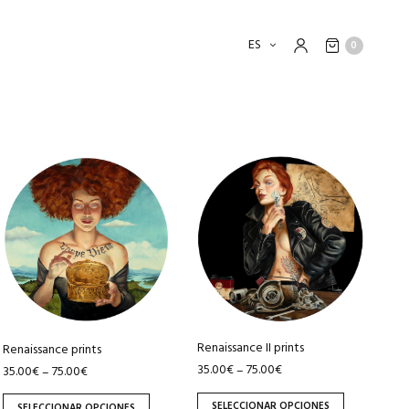
ES
0
Este
Este
producto
producto
tiene
tiene
múltiples
múltiples
variantes.
variantes.
Las
Las
opciones
opciones
se
se
pueden
pueden
Renaissance II prints
Renaissance prints
elegir
elegir
35.00
€
75.00
€
–
35.00
€
75.00
€
–
en
en
SELECCIONAR OPCIONES
SELECCIONAR OPCIONES