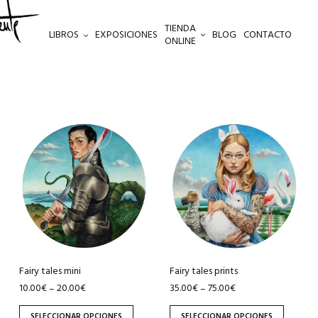
TIENDA
LIBROS
EXPOSICIONES
BLOG
CONTACTO
ONLINE
Este
Este
producto
producto
tiene
tiene
múltiples
múltiples
variantes.
variantes.
Las
Las
opciones
opciones
se
se
pueden
pueden
Fairy tales mini
Fairy tales prints
elegir
elegir
10.00
€
20.00
€
35.00
€
75.00
€
–
–
en
en
SELECCIONAR OPCIONES
SELECCIONAR OPCIONES