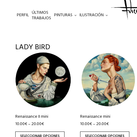
ÚLTIMOS
PERFIL
PINTURAS
ILUSTRACIÓN
.
TRABAJOS
LADY BIRD
Este
Este
producto
producto
tiene
tiene
múltiples
múltiples
variantes.
variantes.
Las
Las
opciones
opciones
se
se
pueden
pueden
Renaissance II mini
Renaissance mini
elegir
elegir
10.00
€
20.00
€
10.00
€
20.00
€
–
–
en
en
SELECCIONAR OPCIONES
SELECCIONAR OPCIONES