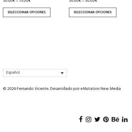
30.00
€
75.00
€
30.00
€
50.00
€
–
–
de
de
producto
producto
SELECCIONAR OPCIONES
SELECCIONAR OPCIONES
Español
© 2026 Fernando Vicente. Desarrollado por
eMutation New Media