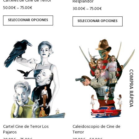
Carteles de Cine de Terror
Resplandor
página
página
50.00
€
75.00
€
–
30.00
€
75.00
€
–
de
de
producto
producto
SELECCIONAR OPCIONES
SELECCIONAR OPCIONES
Este
Este
producto
producto
tiene
tiene
múltiples
múltiples
COMPRA RÁPIDA
variantes.
variantes.
Las
Las
opciones
opciones
se
se
pueden
pueden
elegir
elegir
en
en
Cartel Cine de Terror Los
Caleidoscopio de Cine de
la
la
Pajaros
Terror
página
página