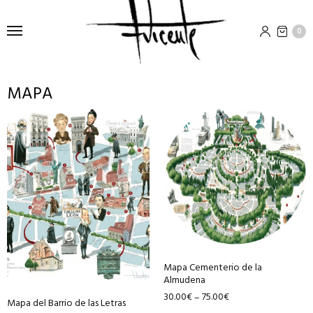
0
MAPA
Este
Este
producto
producto
tiene
tiene
múltiples
múltiples
variantes.
variantes.
Las
Las
opciones
opciones
se
se
pueden
pueden
Mapa Cementerio de la
elegir
elegir
Almudena
en
en
30.00
€
75.00
€
–
Mapa del Barrio de las Letras
la
la