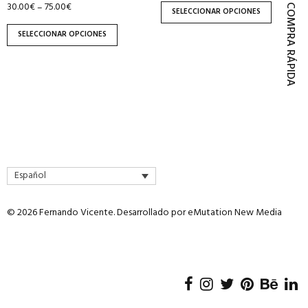
30.00
€
75.00
€
–
página
página
COMPRA RÁPIDA
SELECCIONAR OPCIONES
de
de
SELECCIONAR OPCIONES
producto
producto
Español
© 2026 Fernando Vicente. Desarrollado por
eMutation New Media