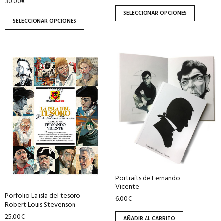
de
de
30.00
€
producto
producto
SELECCIONAR OPCIONES
SELECCIONAR OPCIONES
Portraits de Fernando
Vicente
Porfolio La isla del tesoro
6.00
€
Robert Louis Stevenson
25.00
€
AÑADIR AL CARRITO