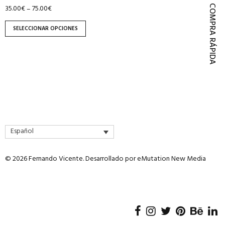
página
COMPRA RÁPIDA
35.00
€
75.00
€
–
de
SELECCIONAR OPCIONES
producto
Español
© 2026 Fernando Vicente. Desarrollado por
eMutation New Media