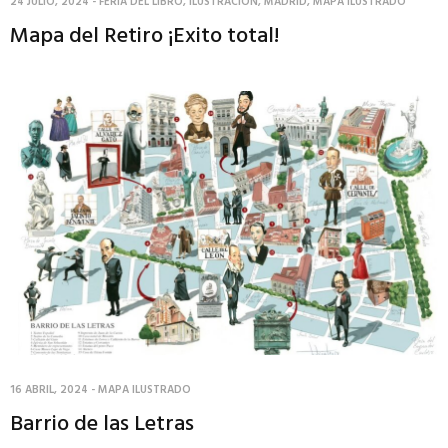
24 JULIO, 2024
-
FERIA DEL LIBRO
,
ILUSTRACIÓN
,
MADRID
,
MAPA ILUSTRADO
Mapa del Retiro ¡Exito total!
16 ABRIL, 2024
-
MAPA ILUSTRADO
Barrio de las Letras