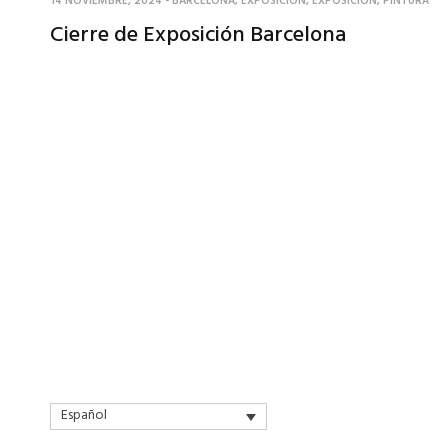
14 NOVIEMBRE, 2024
-
BARCELONA
,
EXPOSICION
,
EXPOSICIÓN
,
PINTURA
Cierre de Exposición Barcelona
Español