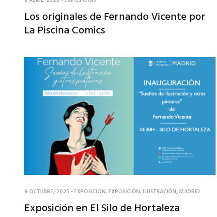
9 ABRIL, 2026
-
EXPOSICIÓN
Los originales de Fernando Vicente por
La Piscina Comics
9 OCTUBRE, 2025
-
EXPOSICION
,
EXPOSICIÓN
,
ILUSTRACIÓN
,
MADRID
Exposición en El Silo de Hortaleza