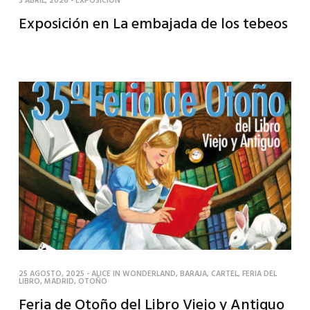
3 ABRIL, 2026
-
EXPOSICIÓN
Exposición en La embajada de los tebeos
25 AGOSTO, 2025
-
ALICE IN WONDERLAND
,
BARAJA
,
CARTEL
,
FERIA DEL
LIBRO
,
MADRID
,
OTOÑO
Feria de Otoño del Libro Viejo y Antiguo