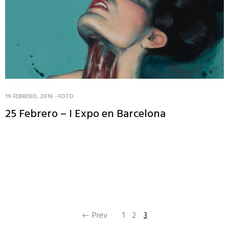
19 FEBRERO, 2016
-
FOTO
25 Febrero – I Expo en Barcelona
← Prev
1
2
3