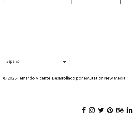
de
de
producto
producto
Español
© 2026 Fernando Vicente. Desarrollado por
eMutation New Media