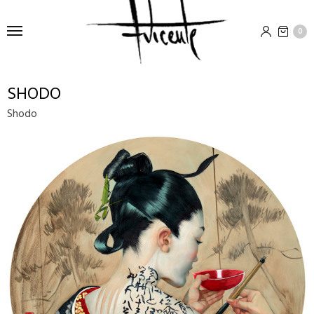
0
SHODO
Shodo