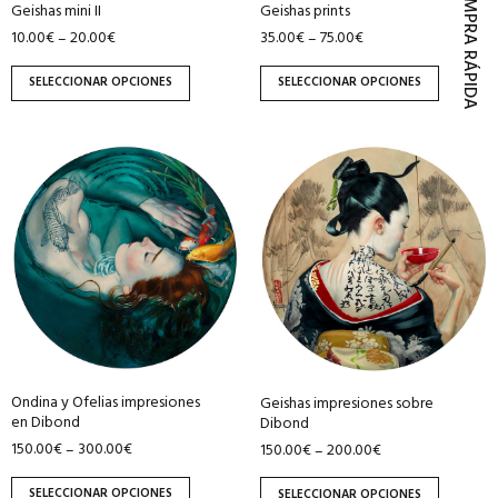
COMPRA RÁPIDA
Geishas mini II
Geishas prints
elegir
elegir
10.00
€
20.00
€
35.00
€
75.00
€
–
–
en
en
la
la
SELECCIONAR OPCIONES
SELECCIONAR OPCIONES
página
página
de
de
producto
producto
Este
Este
producto
producto
tiene
tiene
múltiples
múltiples
variantes.
variantes.
Las
Las
opciones
opciones
se
se
pueden
pueden
Ondina y Ofelias impresiones
Geishas impresiones sobre
elegir
elegir
en Dibond
Dibond
en
en
150.00
€
300.00
€
150.00
€
200.00
€
–
–
la
la
página
página
SELECCIONAR OPCIONES
SELECCIONAR OPCIONES