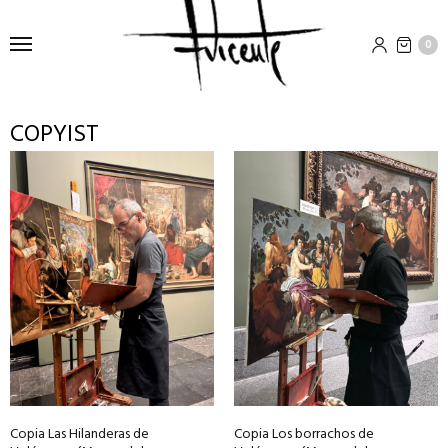
0
COPYIST
Copia Las Hilanderas de
Copia Los borrachos de