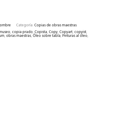
hombre
Categoría:
Copias de obras maestras
 museo
,
copia prado
,
Copista
,
Copy
,
Copyart
,
copyist
,
um
,
obras maestras
,
Óleo sobre tabla
,
Pinturas al óleo
,