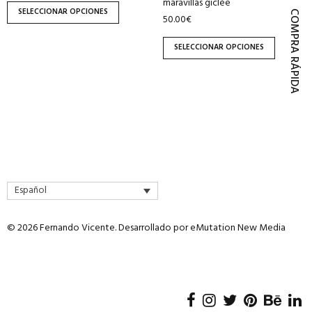
maravillas giclée
página
página
SELECCIONAR OPCIONES
COMPRA RÁPIDA
50.00
€
de
de
producto
producto
SELECCIONAR OPCIONES
Español
© 2026 Fernando Vicente. Desarrollado por
eMutation New Media