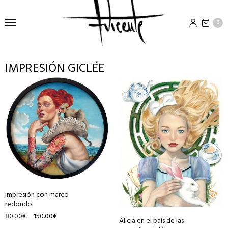
0
IMPRESIÓN GICLÉE
Este
Este
producto
producto
tiene
tiene
múltiples
múltiples
variantes.
variantes.
Las
Las
opciones
opciones
se
se
pueden
pueden
Impresión con marco
elegir
elegir
redondo
en
en
80.00
€
150.00
€
–
Alicia en el país de las
la
la