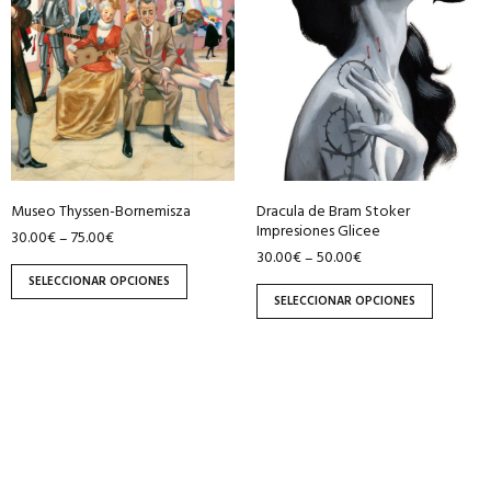
variantes.
variantes.
Las
Las
opciones
opciones
se
se
pueden
pueden
elegir
elegir
en
en
Museo Thyssen-Bornemisza
Dracula de Bram Stoker
la
la
Impresiones Glicee
30.00
€
75.00
€
–
página
página
30.00
€
50.00
€
–
de
de
SELECCIONAR OPCIONES
producto
producto
SELECCIONAR OPCIONES