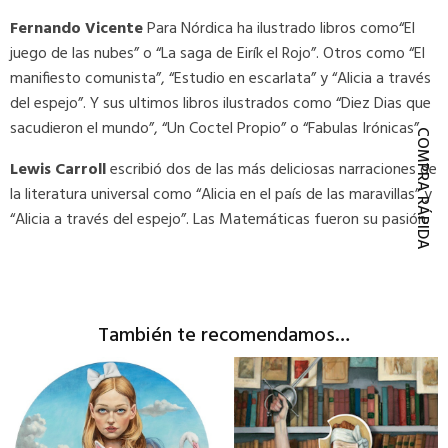
Fernando Vicente
Para Nórdica ha ilustrado libros como“El
juego de las nubes” o “La saga de Eirík el Rojo”. Otros como “El
manifiesto comunista”, “Estudio en escarlata” y “Alicia a través
del espejo”. Y sus ultimos libros ilustrados como “Diez Dias que
sacudieron el mundo”, “Un Coctel Propio” o “Fabulas Irónicas”
COMPRA RÁPIDA
Lewis Carroll
escribió dos de las más deliciosas narraciones de
la literatura universal como “Alicia en el país de las maravillas” y
“Alicia a través del espejo”. Las Matemáticas fueron su pasión.
También te recomendamos…
Este
Este
producto
producto
tiene
tiene
múltiples
múltiples