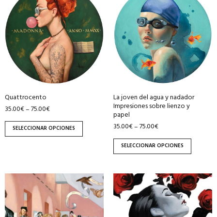
producto
producto
tiene
tiene
múltiples
múltiples
variantes.
variantes.
Las
Las
opciones
opciones
se
se
pueden
pueden
Quattrocento
La joven del agua y nadador
elegir
elegir
Impresiones sobre lienzo y
35.00
€
75.00
€
–
en
en
papel
la
la
35.00
€
75.00
€
–
SELECCIONAR OPCIONES
página
página
de
de
SELECCIONAR OPCIONES
producto
producto
Este
Este
producto
producto
tiene
tiene
múltiples
múltiples