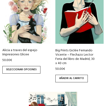
variantes.
Las
opciones
se
pueden
elegir
en
la
página
Alicia a traves del espejo
Big Prints Giclée Fernando
Impresiones Glicee
de
Vicente – Flechazo Lector
Feria del libro de Madrid, 30
50.00
€
producto
x 40 cm
50.00
€
SELECCIONAR OPCIONES
AÑADIR AL CARRITO
Este
producto