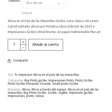
TAMAÑO
Limpiar
Alicia en el País de las Maravillas Giclée, este clásico de Lewis
Carroll editado ahora por Nórdica Libros Edición de 2025 e
Impresiones Giclée UltraChrome, en papel Hahnemühle fine art.
Añadir al carrito
Compartir
SKU:
fv impresion Alicia en el país de las maravillas
Categorías:
Big Prints giclée
,
Impresiones Prints
,
Prints Giclée
,
Prints Giclée Fernando Vicente
,
Small prints Giclée
Etiquetas:
Alicia
,
Alicia a través del espejo
,
Alicia en el país de las
maravillas
,
Big Prints Giclée
,
Giclée
,
Giglée
,
Impresión giclée
,
Impresiones
,
prints
,
Venus