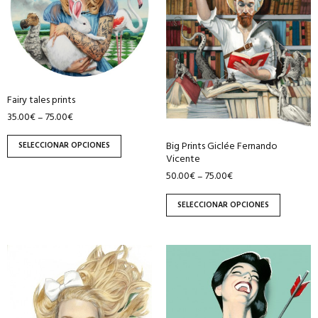
variantes.
variantes.
Las
Las
opciones
opciones
se
se
pueden
pueden
Fairy tales prints
elegir
elegir
35.00
€
75.00
€
–
en
en
la
la
Big Prints Giclée Fernando
SELECCIONAR OPCIONES
página
página
Vicente
de
de
50.00
€
75.00
€
–
producto
producto
SELECCIONAR OPCIONES
Este
producto
tiene
múltiples