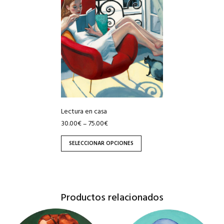
tiene
múltiples
variantes.
Las
opciones
se
pueden
elegir
en
Lectura en casa
la
30.00
€
75.00
€
–
página
de
SELECCIONAR OPCIONES
producto
Productos relacionados
Este
Este