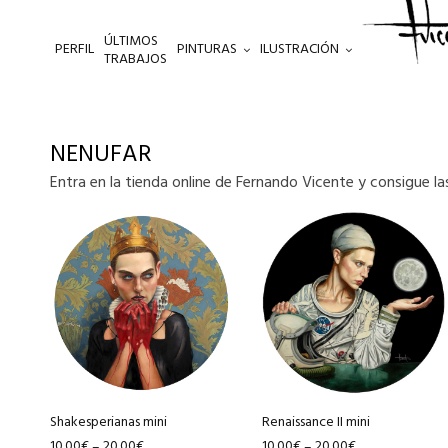
ÚLTIMOS
PERFIL
PINTURAS
ILUSTRACIÓN
.
TRABAJOS
NENUFAR
Entra en la tienda online de Fernando Vicente y consigue la
Este
Este
producto
producto
tiene
tiene
múltiples
múltiples
variantes.
variantes.
Las
Las
opciones
opciones
se
se
pueden
pueden
Shakesperianas mini
Renaissance II mini
10.00
€
20.00
€
10.00
€
20.00
€
–
–