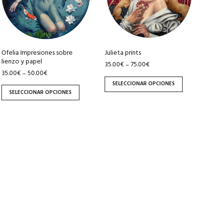
variantes.
variantes.
Las
Las
opciones
opciones
se
se
pueden
pueden
Ofelia Impresiones sobre
Julieta prints
lienzo y papel
elegir
elegir
35.00
€
75.00
€
–
35.00
€
50.00
€
–
en
en
SELECCIONAR OPCIONES
la
la
SELECCIONAR OPCIONES
página
página
de
de
producto
producto