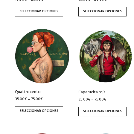
elegir
elegir
en
en
SELECCIONAR OPCIONES
SELECCIONAR OPCIONES
la
la
página
página
de
de
Este
Este
producto
producto
producto
producto
tiene
tiene
múltiples
múltiples
variantes.
variantes.
Las
Las
opciones
opciones
se
se
pueden
pueden
Quattrocento
Caperucita roja
elegir
elegir
35.00
€
75.00
€
–
35.00
€
75.00
€
–
en
en
SELECCIONAR OPCIONES
SELECCIONAR OPCIONES
la
la
página
página
de
de