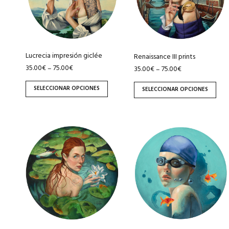
variantes.
variantes.
Las
Las
opciones
opciones
se
se
pueden
pueden
Lucrecia impresión giclée
Renaissance III prints
elegir
elegir
35.00
€
75.00
€
–
35.00
€
75.00
€
–
en
en
SELECCIONAR OPCIONES
SELECCIONAR OPCIONES
la
la
página
página
de
de
Este
Este
producto
producto
producto
producto
tiene
tiene
múltiples
múltiples
variantes.
variantes.
Las
Las
opciones
opciones
se
se