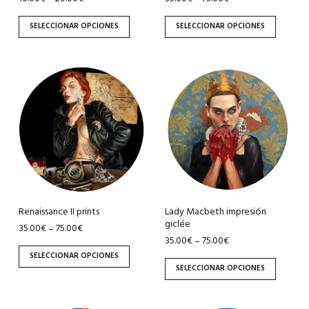
elegir
elegir
en
en
SELECCIONAR OPCIONES
SELECCIONAR OPCIONES
la
la
página
página
de
de
Este
Este
producto
producto
producto
producto
tiene
tiene
múltiples
múltiples
variantes.
variantes.
Las
Las
opciones
opciones
se
se
pueden
pueden
Renaissance II prints
Lady Macbeth impresión
giclée
elegir
elegir
35.00
€
75.00
€
–
35.00
€
75.00
€
–
en
en
SELECCIONAR OPCIONES
la
la
SELECCIONAR OPCIONES
página
página
de
de