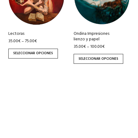
variantes.
variantes.
Las
Las
opciones
opciones
se
se
pueden
pueden
Ondina Impresiones
Lectoras
lienzo y papel
elegir
elegir
35.00
€
75.00
€
–
35.00
€
100.00
€
–
en
en
SELECCIONAR OPCIONES
la
la
SELECCIONAR OPCIONES
página
página
de
de
producto
producto