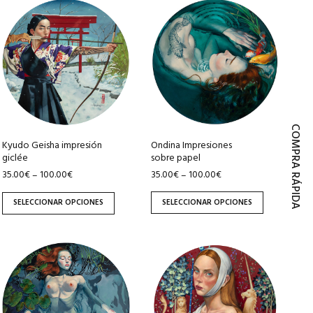
Este
Este
producto
producto
producto
producto
tiene
tiene
múltiples
múltiples
variantes.
variantes.
Las
Las
opciones
opciones
se
se
COMPRA RÁPIDA
pueden
pueden
Ondina Impresiones
Kyudo Geisha impresión
sobre papel
giclée
elegir
elegir
35.00
€
100.00
€
35.00
€
100.00
€
–
–
en
en
la
la
SELECCIONAR OPCIONES
SELECCIONAR OPCIONES
página
página
de
de
Este
Este
producto
producto
producto
producto
tiene
tiene
múltiples
múltiples