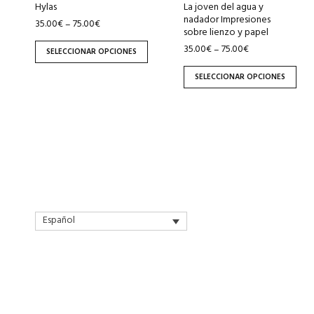
pueden
pueden
Hylas
La joven del agua y
nadador Impresiones
elegir
elegir
35.00
€
75.00
€
–
sobre lienzo y papel
en
en
35.00
€
75.00
€
–
SELECCIONAR OPCIONES
la
la
página
página
SELECCIONAR OPCIONES
de
de
producto
producto
Español