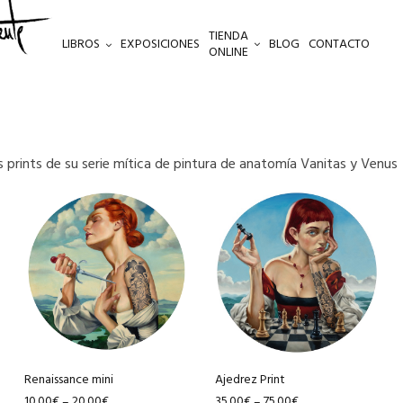
TIENDA
LIBROS
EXPOSICIONES
BLOG
CONTACTO
ONLINE
s prints de su serie mítica de pintura de anatomía Vanitas y Venus
Este
Este
producto
producto
tiene
tiene
múltiples
múltiples
variantes.
variantes.
Las
Las
opciones
opciones
se
se
pueden
pueden
Renaissance mini
Ajedrez Print
10.00
€
20.00
€
35.00
€
75.00
€
–
–