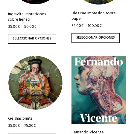
se
se
pueden
pueden
Dies Irae impresion sobre
Ingravita Impresiones
papel
sobre lienzo
elegir
elegir
35.00
€
100.00
€
–
35.00
€
50.00
€
–
en
en
la
la
SELECCIONAR OPCIONES
SELECCIONAR OPCIONES
página
página
de
de
producto
producto
Este
producto
tiene
múltiples
variantes.
Las
opciones
se
pueden
Geishas prints
elegir
35.00
€
75.00
€
–
Fernando Vicente
en