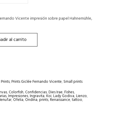
Fernando Vicente impresión sobre papel Hahnemühle,
adir al carrito
Prints
,
Prints Giclée Fernando Vicente
,
Small prints
nvas
,
Colorfish
,
Confidencias
,
Dies Irae
,
Fishes
,
arias
,
Impresiones
,
Ingravita
,
Koi
,
Lady Godiva
,
Lienzo
,
enufar
,
Ofelia
,
Ondina
,
prints
,
Renaissance
,
tattoo
,