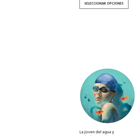
SELECCIONAR OPCIONES
la
página
de
producto
Este
producto
tiene
múltiples
variantes.
Las
opciones
se
pueden
La joven del agua y