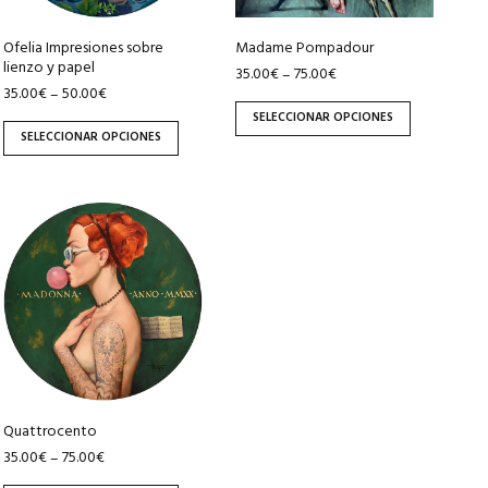
se
se
pueden
pueden
Ofelia Impresiones sobre
Madame Pompadour
lienzo y papel
elegir
elegir
35.00
€
75.00
€
–
35.00
€
50.00
€
–
en
en
SELECCIONAR OPCIONES
la
la
SELECCIONAR OPCIONES
página
página
de
de
producto
producto
Este
producto
tiene
múltiples
variantes.
Las
opciones
se
pueden
Quattrocento
elegir
35.00
€
75.00
€
–
en