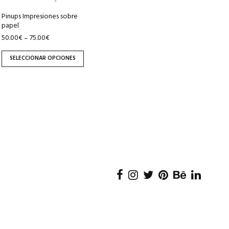
elegir
Pinups Impresiones sobre
en
papel
la
50.00
€
75.00
€
–
página
de
SELECCIONAR OPCIONES
producto