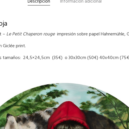
Descripción
Información adicional
oja
nt –
Le Petit Chaperon rouge
impresión sobre papel Hahnemühle, 
 Giclée print.
s
tamaños:
24,5×24,5cm (35€) o 30x30cm (50€) 40x40cm (75€