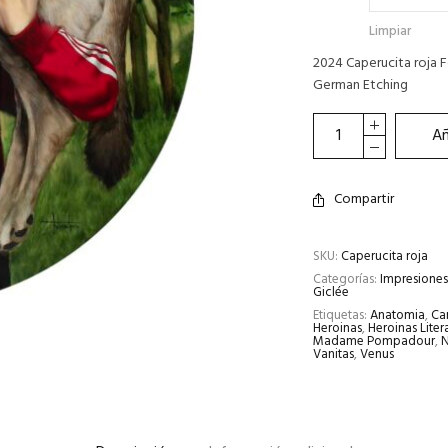
Limpiar
2024 Caperucita roja 
German Etching
Añ
Compartir
SKU:
Caperucita roja
Categorías:
Impresiones 
Giclée
Etiquetas:
Anatomia
,
Ca
Heroinas
,
Heroinas Liter
Madame Pompadour
,
N
Vanitas
,
Venus