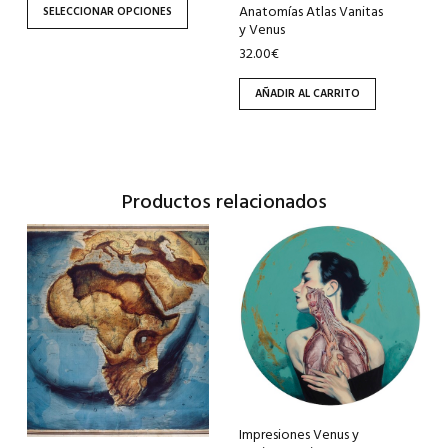
Anatomías Atlas Vanitas
SELECCIONAR OPCIONES
la
y Venus
página
32.00
€
de
AÑADIR AL CARRITO
producto
Productos relacionados
Este
Este
producto
producto
tiene
tiene
múltiples
múltiples
variantes.
variantes.
Las
Las
opciones
opciones
se
se
pueden
pueden
Impresiones Venus y