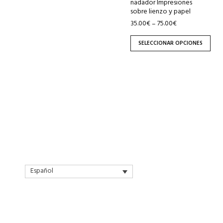
nadador Impresiones
elegir
sobre lienzo y papel
en
35.00
€
75.00
€
–
la
página
SELECCIONAR OPCIONES
de
producto
Español