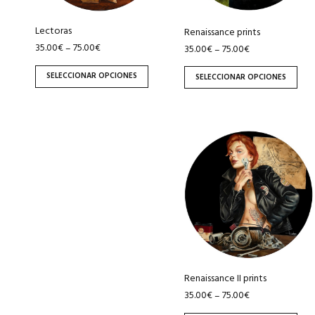
se
se
pueden
pueden
Lectoras
Renaissance prints
elegir
elegir
35.00
€
75.00
€
–
35.00
€
75.00
€
–
en
en
SELECCIONAR OPCIONES
SELECCIONAR OPCIONES
la
la
página
página
de
de
producto
producto
Este
producto
tiene
múltiples
variantes.
Las
opciones
se
pueden
Renaissance II prints
elegir
35.00
€
75.00
€
–
en