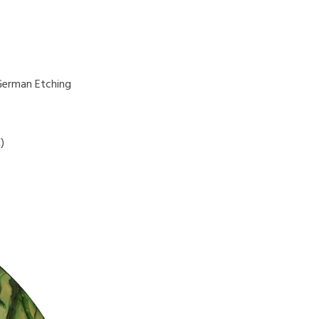
German Etching
)