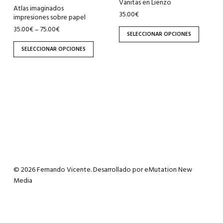
Vanitas en Lienzo
elegir
elegir
Atlas imaginados
35.00
€
impresiones sobre papel
en
en
35.00
€
75.00
€
–
la
la
SELECCIONAR OPCIONES
página
página
SELECCIONAR OPCIONES
de
de
producto
producto
© 2026 Fernando Vicente. Desarrollado por
eMutation New
Media