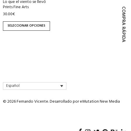
Lo que el viento se llevó
página
Prints Fine Arts
COMPRA RÁPIDA
de
30.00
€
producto
SELECCIONAR OPCIONES
Español
© 2026 Fernando Vicente. Desarrollado por
eMutation New Media