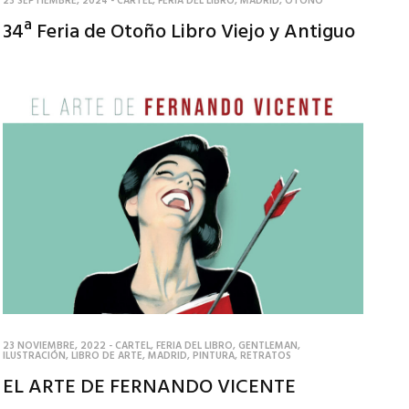
23 SEPTIEMBRE, 2024
-
CARTEL
,
FERIA DEL LIBRO
,
MADRID
,
OTOÑO
34ª Feria de Otoño Libro Viejo y Antiguo
23 NOVIEMBRE, 2022
-
CARTEL
,
FERIA DEL LIBRO
,
GENTLEMAN
,
ILUSTRACIÓN
,
LIBRO DE ARTE
,
MADRID
,
PINTURA
,
RETRATOS
EL ARTE DE FERNANDO VICENTE