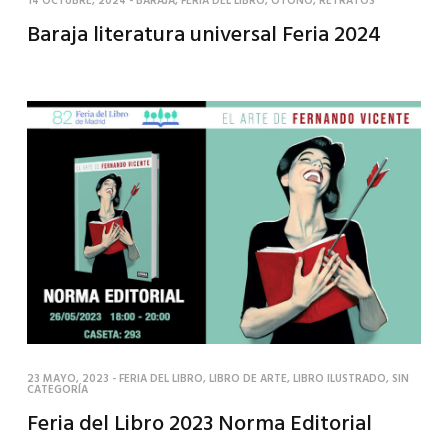
14 OCTUBRE, 2024
-
BARAJA
,
FERIA DEL LIBRO
,
OTOÑO
,
RETRATOS
Baraja literatura universal Feria 2024
23 MAYO, 2023
-
FERIA DEL LIBRO
,
LIBRO DE ARTE
,
LIBRO ILUSTRADO
,
SIN
CATEGORÍA
Feria del Libro 2023 Norma Editorial