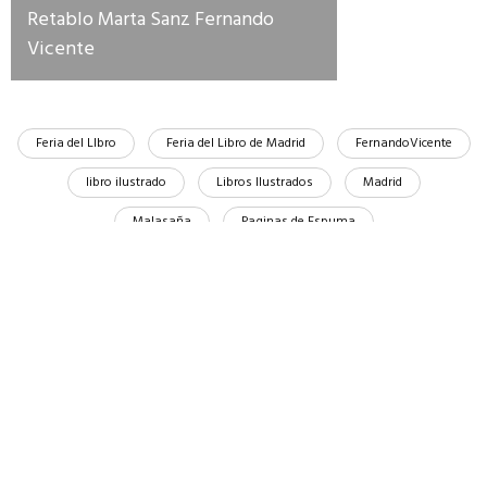
Retablo Marta Sanz Fernando
Vicente
Feria del LIbro
Feria del Libro de Madrid
FernandoVicente
libro ilustrado
Libros Ilustrados
Madrid
Malasaña
Paginas de Espuma
Compartir