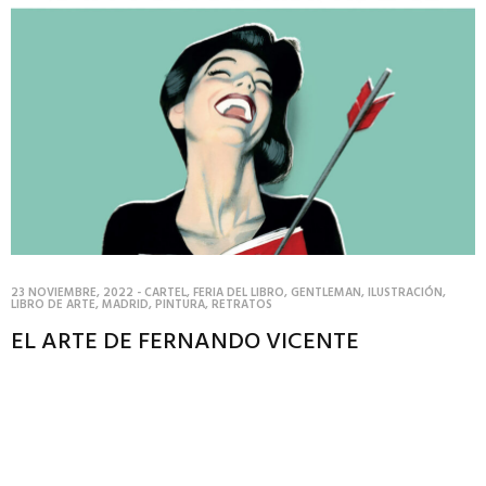
23 NOVIEMBRE, 2022
-
CARTEL
,
FERIA DEL LIBRO
,
GENTLEMAN
,
ILUSTRACIÓN
,
LIBRO DE ARTE
,
MADRID
,
PINTURA
,
RETRATOS
EL ARTE DE FERNANDO VICENTE