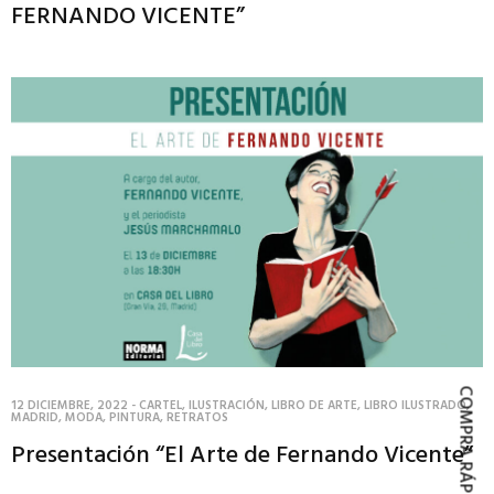
FERNANDO VICENTE”
COMPRA RÁPIDA
12 DICIEMBRE, 2022
-
CARTEL
,
ILUSTRACIÓN
,
LIBRO DE ARTE
,
LIBRO ILUSTRADO
,
MADRID
,
MODA
,
PINTURA
,
RETRATOS
Presentación “El Arte de Fernando Vicente”