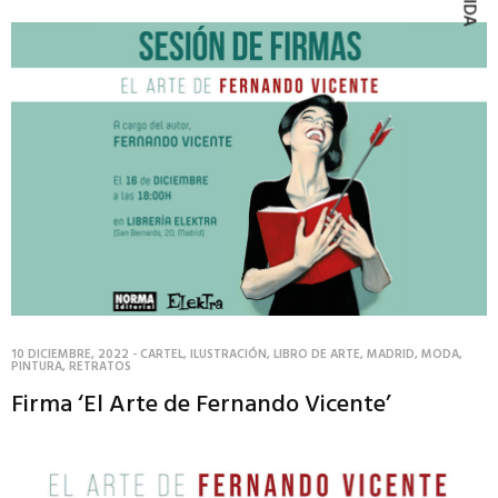
10 DICIEMBRE, 2022
-
CARTEL
,
ILUSTRACIÓN
,
LIBRO DE ARTE
,
MADRID
,
MODA
,
PINTURA
,
RETRATOS
Firma ‘El Arte de Fernando Vicente’