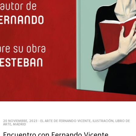
20 NOVIEMBRE, 2023
-
EL ARTE DE FERNANDO VICENTE
,
ILUSTRACIÓN
,
LIBRO DE
ARTE
,
MADRID
Encuentro con Fernando Vicente