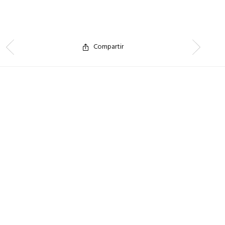
Compartir
Español
© 2026 Fernando Vicente. Desarrollado por
eMutation New Media