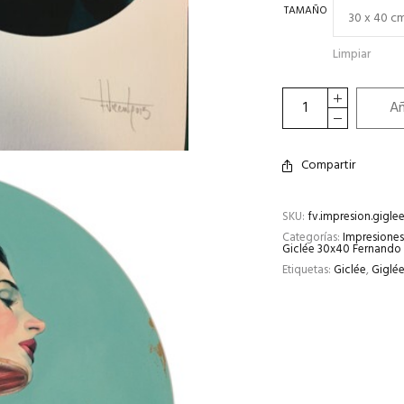
TAMAÑO
Limpiar
Añ
Compartir
SKU:
fv.impresion.giglee
Categorías:
Impresiones
Giclée 30x40 Fernando
Etiquetas:
Giclée
,
Giglé