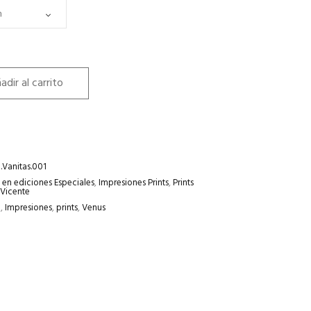
adir al carrito
.Vanitas.001
 en ediciones Especiales
,
Impresiones Prints
,
Prints
 Vicente
e
,
Impresiones
,
prints
,
Venus