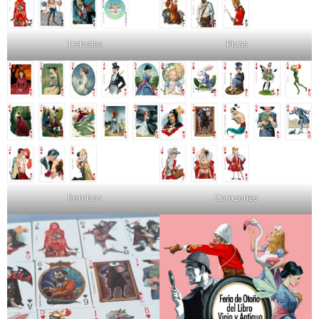
Treboles
Picas
Rombos
Corazones